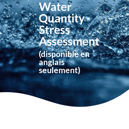
Water
Quantity
Stress
Assessment
(disponible en
anglais
seulement)